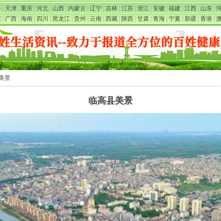
海
|
天津
|
重庆
|
河北
|
山西
|
内蒙古
|
辽宁
|
吉林
|
江苏
|
浙江
|
安徽
|
福建
|
江西
|
山东
|
东
|
广西
|
海南
|
四川
|
黑龙江
|
贵州
|
云南
|
西藏
|
陕西
|
甘肃
|
青海
|
宁夏
|
新疆
|
香港
|
县美景
临高县美景