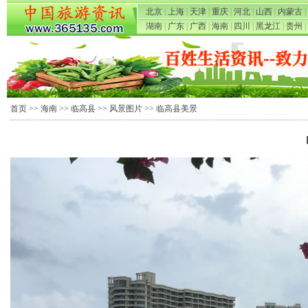
北京
|
上海
|
天津
|
重庆
|
河北
|
山西
|
内蒙古
|
湖南
|
广东
|
广西
|
海南
|
四川
|
黑龙江
|
贵州
|
首页
>>
海南
>>
临高县
>>
风景图片
>> 临高县美景