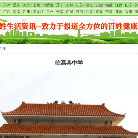
海
|
天津
|
重庆
|
河北
|
山西
|
内蒙古
|
辽宁
|
吉林
|
江苏
|
浙江
|
安徽
|
福建
|
江西
|
山东
|
东
|
广西
|
海南
|
四川
|
黑龙江
|
贵州
|
云南
|
西藏
|
陕西
|
甘肃
|
青海
|
宁夏
|
新疆
|
香港
|
县中学
临高县中学