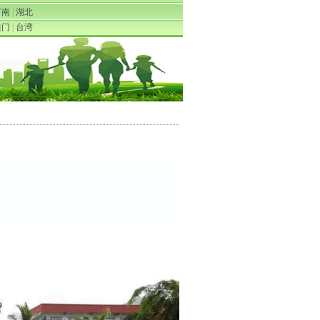
河南
|
湖北
澳门
|
台湾