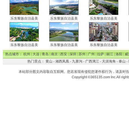
乐东黎族自治县美
乐东黎族自治县美
乐东黎族自治县美
乐东黎族自治县美
乐东黎族自治县美
乐东黎族自治县美
热点城市：
杭州
|
大连
|
青岛
|
南京
|
西安
|
深圳
|
苏州
|
广州
|
拉萨
|
丽江
|
洛阳
|
威
热门景点：
黄山
-
湘西凤凰
-
九寨沟
-
广西漓江
-
天涯海角
-
泰山
-
本站部分图文内容取自互联网。您若发现有侵犯您著作权行为，请及时
Copyright ©365135.com Inc.All ri