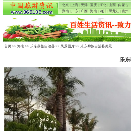
北京
|
上海
|
天津
|
重庆
|
河北
|
山西
|
内蒙古
|
湖南
|
广东
|
广西
|
海南
|
四川
|
黑龙江
|
贵州
|
首页
>>
海南
>>
乐东黎族自治县
>>
风景图片
>> 乐东黎族自治县美景
乐东