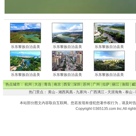
乐东黎族自治县美
乐东黎族自治县美
乐东黎族自治县美
乐东黎族自治县美
乐东黎族自治县美
乐东黎族自治县美
热点城市：
杭州
|
大连
|
青岛
|
南京
|
西安
|
深圳
|
苏州
|
广州
|
拉萨
|
丽江
|
洛阳
|
威
热门景点：
黄山
-
湘西凤凰
-
九寨沟
-
广西漓江
-
天涯海角
-
泰山
-
本站部分图文内容取自互联网。您若发现有侵犯您著作权行为，请及时
Copyright ©365135.com Inc.All ri