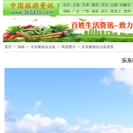
北京
|
上海
|
天津
|
重庆
|
河北
|
山西
|
内蒙古
|
湖南
|
广东
|
广西
|
海南
|
四川
|
黑龙江
|
贵州
|
首页
>>
海南
>>
乐东黎族自治县
>>
风景图片
>> 乐东黎族自治县美景
乐东