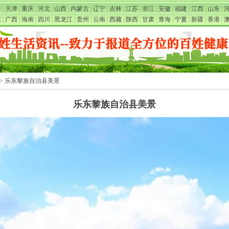
海
|
天津
|
重庆
|
河北
|
山西
|
内蒙古
|
辽宁
|
吉林
|
江苏
|
浙江
|
安徽
|
福建
|
江西
|
山东
|
东
|
广西
|
海南
|
四川
|
黑龙江
|
贵州
|
云南
|
西藏
|
陕西
|
甘肃
|
青海
|
宁夏
|
新疆
|
香港
|
> 乐东黎族自治县美景
乐东黎族自治县美景