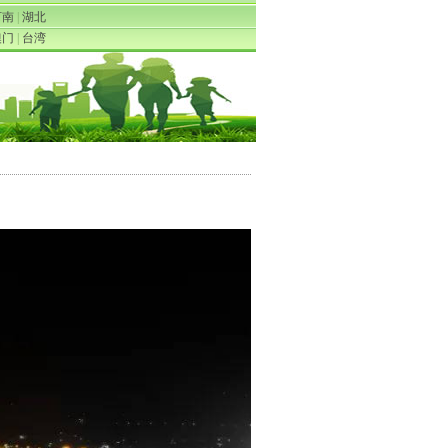
河南
|
湖北
澳门
|
台湾