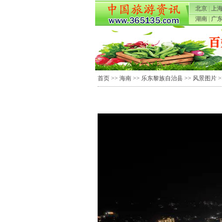
北京
|
上
湖南
|
广
首页
>>
海南
>>
乐东黎族自治县
>>
风景图片
>