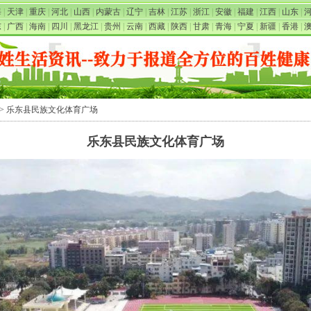
海
|
天津
|
重庆
|
河北
|
山西
|
内蒙古
|
辽宁
|
吉林
|
江苏
|
浙江
|
安徽
|
福建
|
江西
|
山东
|
东
|
广西
|
海南
|
四川
|
黑龙江
|
贵州
|
云南
|
西藏
|
陕西
|
甘肃
|
青海
|
宁夏
|
新疆
|
香港
|
> 乐东县民族文化体育广场
乐东县民族文化体育广场