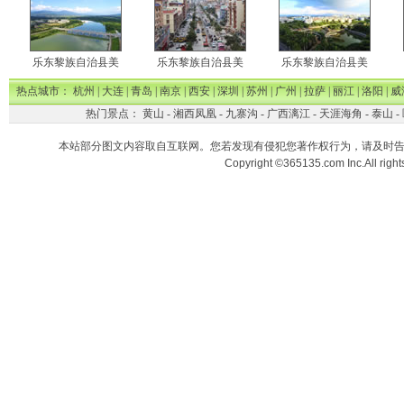
乐东黎族自治县美
乐东黎族自治县美
乐东黎族自治县美
热点城市：
杭州
|
大连
|
青岛
|
南京
|
西安
|
深圳
|
苏州
|
广州
|
拉萨
|
丽江
|
洛阳
|
威
热门景点：
黄山
-
湘西凤凰
-
九寨沟
-
广西漓江
-
天涯海角
-
泰山
-
本站部分图文内容取自互联网。您若发现有侵犯您著作权行为，请及时
Copyright ©365135.com Inc.All ri