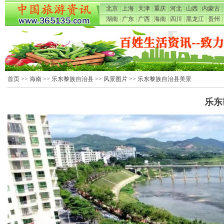
北京
|
上海
|
天津
|
重庆
|
河北
|
山西
|
内蒙古
|
湖南
|
广东
|
广西
|
海南
|
四川
|
黑龙江
|
贵州
|
首页
>>
海南
>>
乐东黎族自治县
>>
风景图片
>> 乐东黎族自治县美景
乐东