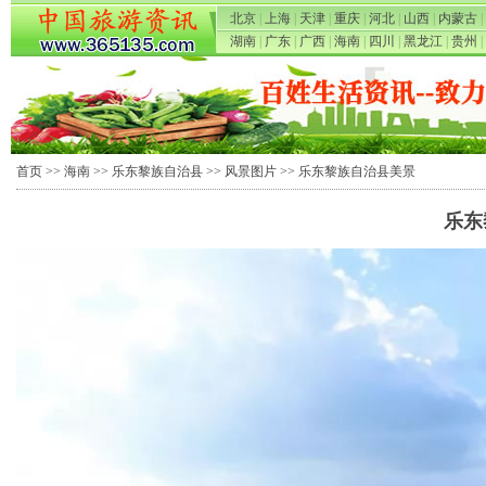
北京
|
上海
|
天津
|
重庆
|
河北
|
山西
|
内蒙古
|
湖南
|
广东
|
广西
|
海南
|
四川
|
黑龙江
|
贵州
|
首页
>>
海南
>>
乐东黎族自治县
>>
风景图片
>> 乐东黎族自治县美景
乐东