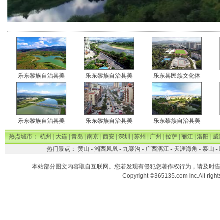
乐东黎族自治县美
乐东黎族自治县美
乐东县民族文化体
乐东黎族自治县美
乐东黎族自治县美
乐东黎族自治县美
热点城市：
杭州
|
大连
|
青岛
|
南京
|
西安
|
深圳
|
苏州
|
广州
|
拉萨
|
丽江
|
洛阳
|
威
热门景点：
黄山
-
湘西凤凰
-
九寨沟
-
广西漓江
-
天涯海角
-
泰山
-
本站部分图文内容取自互联网。您若发现有侵犯您著作权行为，请及时
Copyright ©365135.com Inc.All ri