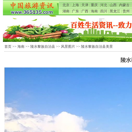
北京
|
上海
|
天津
|
重庆
|
河北
|
山西
|
内蒙古
|
湖南
|
广东
|
广西
|
海南
|
四川
|
黑龙江
|
贵州
|
首页
>>
海南
>>
陵水黎族自治县
>>
风景图片
>> 陵水黎族自治县美景
陵水