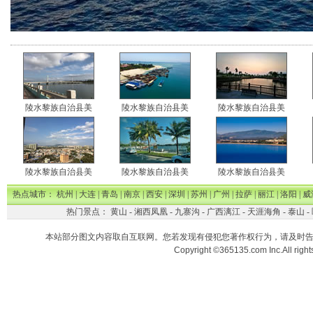
陵水黎族自治县美
陵水黎族自治县美
陵水黎族自治县美
陵水黎族自治县美
陵水黎族自治县美
陵水黎族自治县美
热点城市：
杭州
|
大连
|
青岛
|
南京
|
西安
|
深圳
|
苏州
|
广州
|
拉萨
|
丽江
|
洛阳
|
威
热门景点：
黄山
-
湘西凤凰
-
九寨沟
-
广西漓江
-
天涯海角
-
泰山
-
本站部分图文内容取自互联网。您若发现有侵犯您著作权行为，请及时
Copyright ©365135.com Inc.All ri