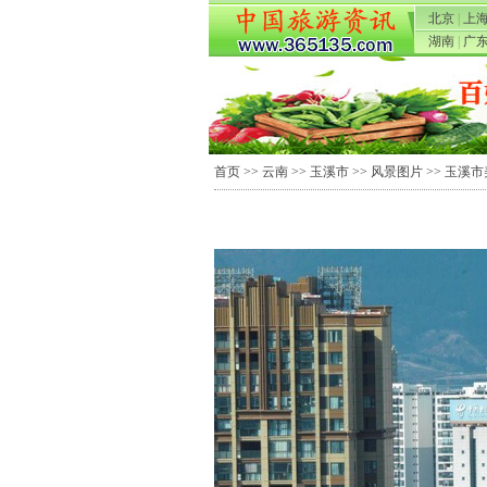
北京
|
上
湖南
|
广
首页
>>
云南
>>
玉溪市
>>
风景图片
>> 玉溪