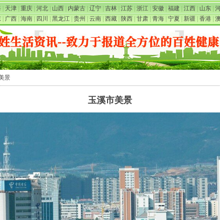
海
|
天津
|
重庆
|
河北
|
山西
|
内蒙古
|
辽宁
|
吉林
|
江苏
|
浙江
|
安徽
|
福建
|
江西
|
山东
|
东
|
广西
|
海南
|
四川
|
黑龙江
|
贵州
|
云南
|
西藏
|
陕西
|
甘肃
|
青海
|
宁夏
|
新疆
|
香港
|
市美景
玉溪市美景