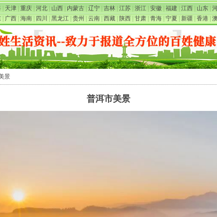
海
|
天津
|
重庆
|
河北
|
山西
|
内蒙古
|
辽宁
|
吉林
|
江苏
|
浙江
|
安徽
|
福建
|
江西
|
山东
|
东
|
广西
|
海南
|
四川
|
黑龙江
|
贵州
|
云南
|
西藏
|
陕西
|
甘肃
|
青海
|
宁夏
|
新疆
|
香港
|
市美景
普洱市美景