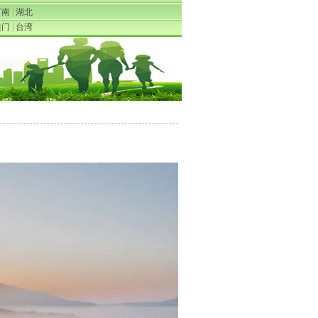
河南
|
湖北
澳门
|
台湾