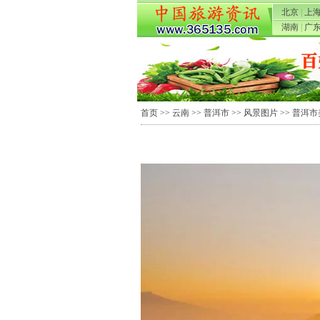
北京
|
上
湖南
|
广
首页
>>
云南
>>
普洱市
>>
风景图片
>> 普洱