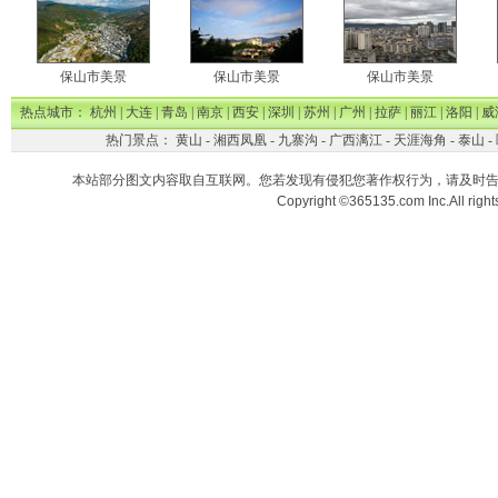
保山市美景
保山市美景
保山市美景
热点城市：
杭州
|
大连
|
青岛
|
南京
|
西安
|
深圳
|
苏州
|
广州
|
拉萨
|
丽江
|
洛阳
|
威
热门景点：
黄山
-
湘西凤凰
-
九寨沟
-
广西漓江
-
天涯海角
-
泰山
-
本站部分图文内容取自互联网。您若发现有侵犯您著作权行为，请及时
Copyright ©365135.com Inc.All ri