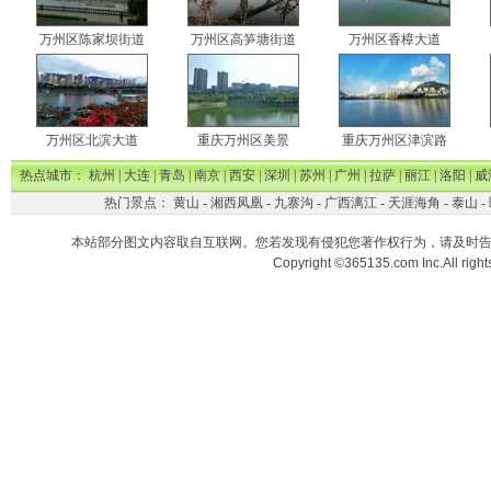
万州区陈家坝街道
万州区高笋塘街道
万州区香樟大道
万州区北滨大道
重庆万州区美景
重庆万州区津滨路
热点城市：
杭州
|
大连
|
青岛
|
南京
|
西安
|
深圳
|
苏州
|
广州
|
拉萨
|
丽江
|
洛阳
|
威
热门景点：
黄山
-
湘西凤凰
-
九寨沟
-
广西漓江
-
天涯海角
-
泰山
-
本站部分图文内容取自互联网。您若发现有侵犯您著作权行为，请及时
Copyright ©365135.com Inc.All ri