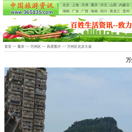
北京
|
上海
|
天津
|
重庆
|
河北
|
山西
|
内蒙古
|
湖南
|
广东
|
广西
|
海南
|
四川
|
黑龙江
|
贵州
|
首页
>>
重庆
>>
万州区
>>
风景图片
>> 万州区北滨大道
万