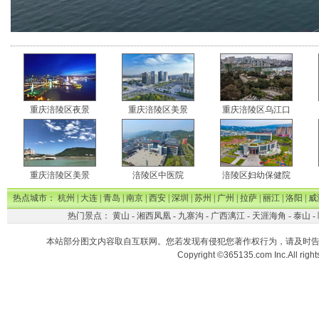
重庆涪陵区夜景
重庆涪陵区美景
重庆涪陵区乌江口
重庆涪陵区美景
涪陵区中医院
涪陵区妇幼保健院
热点城市：
杭州
|
大连
|
青岛
|
南京
|
西安
|
深圳
|
苏州
|
广州
|
拉萨
|
丽江
|
洛阳
|
威
热门景点：
黄山
-
湘西凤凰
-
九寨沟
-
广西漓江
-
天涯海角
-
泰山
-
本站部分图文内容取自互联网。您若发现有侵犯您著作权行为，请及时
Copyright ©365135.com Inc.All ri