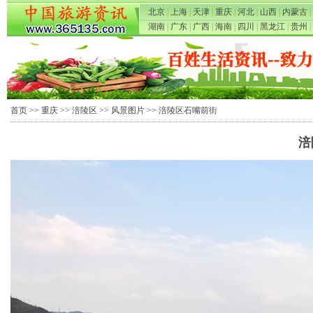
北京
|
上海
|
天津
|
重庆
|
河北
|
山西
|
内蒙古
|
湖南
|
广东
|
广西
|
海南
|
四川
|
黑龙江
|
贵州
|
首页
>>
重庆
>>
涪陵区
>>
风景图片
>> 涪陵区石嘴前街
涪