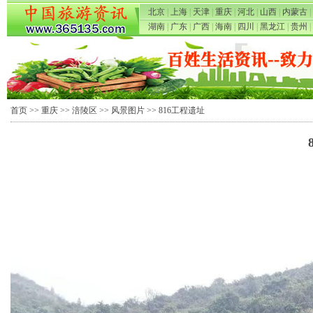
北京
|
上海
|
天津
|
重庆
|
河北
|
山西
|
内蒙古
|
湖南
|
广东
|
广西
|
海南
|
四川
|
黑龙江
|
贵州
|
首页
>>
重庆
>>
涪陵区
>>
风景图片
>> 816工程遗址