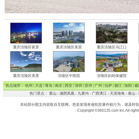
重庆涪陵区夜景
重庆涪陵区美景
重庆涪陵区乌江口
重庆涪陵区美景
涪陵区中医院
涪陵区妇幼保健院
热点城市：
杭州
|
大连
|
青岛
|
南京
|
西安
|
深圳
|
苏州
|
广州
|
拉萨
|
丽江
|
洛阳
|
威
热门景点：
黄山
-
湘西凤凰
-
九寨沟
-
广西漓江
-
天涯海角
-
泰山
-
本站部分图文内容取自互联网。您若发现有侵犯您著作权行为，请及时
Copyright ©365135.com Inc.All ri