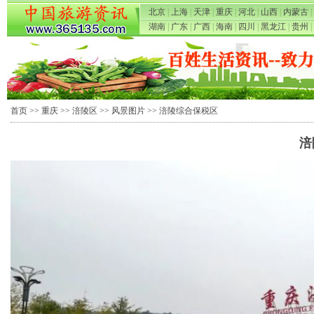
北京
|
上海
|
天津
|
重庆
|
河北
|
山西
|
内蒙古
|
湖南
|
广东
|
广西
|
海南
|
四川
|
黑龙江
|
贵州
|
首页
>>
重庆
>>
涪陵区
>>
风景图片
>> 涪陵综合保税区
涪