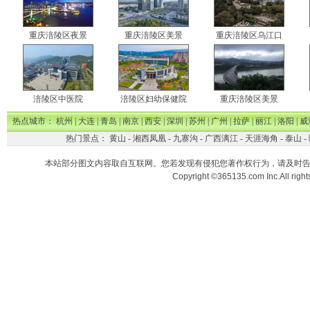
重庆涪陵区夜景
重庆涪陵区美景
重庆涪陵区乌江口
涪陵区中医院
涪陵区妇幼保健院
重庆涪陵区美景
热点城市：
杭州
|
大连
|
青岛
|
南京
|
西安
|
深圳
|
苏州
|
广州
|
拉萨
|
丽江
|
洛阳
|
威
热门景点：
黄山
-
湘西凤凰
-
九寨沟
-
广西漓江
-
天涯海角
-
泰山
-
本站部分图文内容取自互联网。您若发现有侵犯您著作权行为，请及时
Copyright ©365135.com Inc.All ri