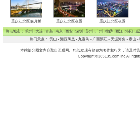
重庆江北区偃月桥
重庆江北区夜景
重庆江北区夜景
热点城市：
杭州
|
大连
|
青岛
|
南京
|
西安
|
深圳
|
苏州
|
广州
|
拉萨
|
丽江
|
洛阳
|
威
热门景点：
黄山
-
湘西凤凰
-
九寨沟
-
广西漓江
-
天涯海角
-
泰山
-
本站部分图文内容取自互联网。您若发现有侵犯您著作权行为，请及时
Copyright ©365135.com Inc.All ri