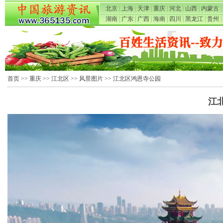
北京
|
上海
|
天津
|
重庆
|
河北
|
山西
|
内蒙古
|
湖南
|
广东
|
广西
|
海南
|
四川
|
黑龙江
|
贵州
|
首页
>>
重庆
>>
江北区
>>
风景图片
>> 江北区鸿恩寺公园
江