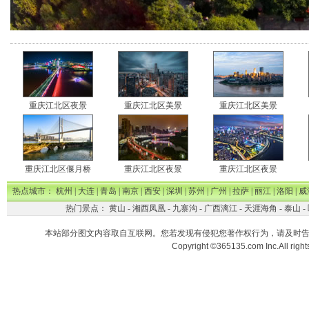
重庆江北区夜景
重庆江北区美景
重庆江北区美景
重庆江北区偃月桥
重庆江北区夜景
重庆江北区夜景
热点城市：
杭州
|
大连
|
青岛
|
南京
|
西安
|
深圳
|
苏州
|
广州
|
拉萨
|
丽江
|
洛阳
|
威
热门景点：
黄山
-
湘西凤凰
-
九寨沟
-
广西漓江
-
天涯海角
-
泰山
-
本站部分图文内容取自互联网。您若发现有侵犯您著作权行为，请及时
Copyright ©365135.com Inc.All ri