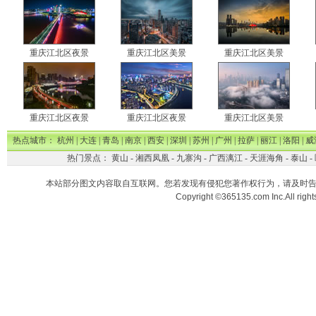
重庆江北区夜景
重庆江北区美景
重庆江北区美景
重庆江北区夜景
重庆江北区夜景
重庆江北区美景
热点城市：
杭州
|
大连
|
青岛
|
南京
|
西安
|
深圳
|
苏州
|
广州
|
拉萨
|
丽江
|
洛阳
|
威
热门景点：
黄山
-
湘西凤凰
-
九寨沟
-
广西漓江
-
天涯海角
-
泰山
-
本站部分图文内容取自互联网。您若发现有侵犯您著作权行为，请及时
Copyright ©365135.com Inc.All ri