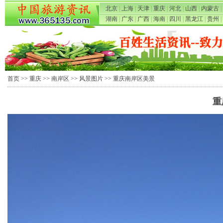
北京
|
上海
|
天津
|
重庆
|
河北
|
山西
|
内蒙古
|
湖南
|
广东
|
广西
|
海南
|
四川
|
黑龙江
|
贵州
|
首页
>>
重庆
>>
南岸区
>>
风景图片
>> 重庆南岸区美景
重