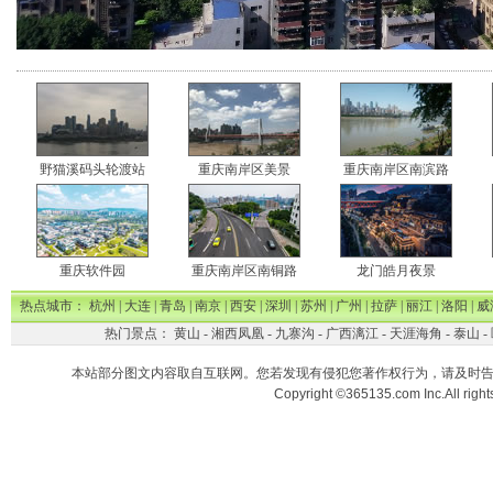
野猫溪码头轮渡站
重庆南岸区美景
重庆南岸区南滨路
重庆软件园
重庆南岸区南铜路
龙门皓月夜景
热点城市：
杭州
|
大连
|
青岛
|
南京
|
西安
|
深圳
|
苏州
|
广州
|
拉萨
|
丽江
|
洛阳
|
威
热门景点：
黄山
-
湘西凤凰
-
九寨沟
-
广西漓江
-
天涯海角
-
泰山
-
本站部分图文内容取自互联网。您若发现有侵犯您著作权行为，请及时
Copyright ©365135.com Inc.All ri