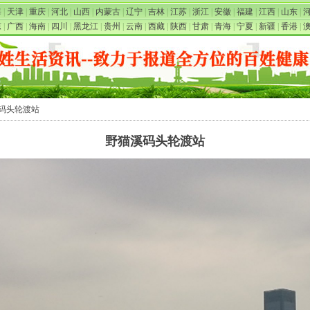
海
|
天津
|
重庆
|
河北
|
山西
|
内蒙古
|
辽宁
|
吉林
|
江苏
|
浙江
|
安徽
|
福建
|
江西
|
山东
|
东
|
广西
|
海南
|
四川
|
黑龙江
|
贵州
|
云南
|
西藏
|
陕西
|
甘肃
|
青海
|
宁夏
|
新疆
|
香港
|
溪码头轮渡站
野猫溪码头轮渡站