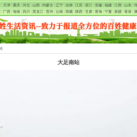
海
|
天津
|
重庆
|
河北
|
山西
|
内蒙古
|
辽宁
|
吉林
|
江苏
|
浙江
|
安徽
|
福建
|
江西
|
山东
|
东
|
广西
|
海南
|
四川
|
黑龙江
|
贵州
|
云南
|
西藏
|
陕西
|
甘肃
|
青海
|
宁夏
|
新疆
|
香港
|
站
大足南站