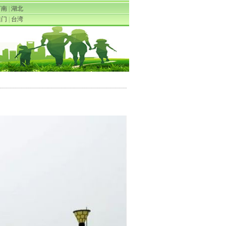
河南
|
湖北
澳门
|
台湾