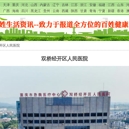
海
|
天津
|
重庆
|
河北
|
山西
|
内蒙古
|
辽宁
|
吉林
|
江苏
|
浙江
|
安徽
|
福建
|
江西
|
山东
|
东
|
广西
|
海南
|
四川
|
黑龙江
|
贵州
|
云南
|
西藏
|
陕西
|
甘肃
|
青海
|
宁夏
|
新疆
|
香港
|
经开区人民医院
双桥经开区人民医院