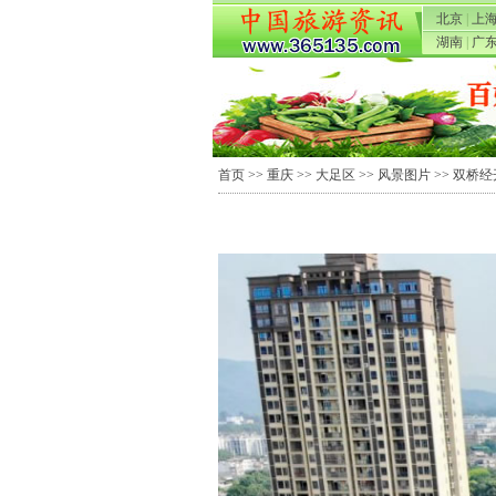
北京
|
上
湖南
|
广
首页
>>
重庆
>>
大足区
>>
风景图片
>> 双桥