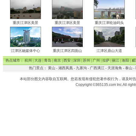
重庆江津区美景
重庆江津区美景
重庆江津轮油码头
江津区融媒体中心
重庆江津区四面山
江津区鼎山大道
热点城市：
杭州
|
大连
|
青岛
|
南京
|
西安
|
深圳
|
苏州
|
广州
|
拉萨
|
丽江
|
洛阳
|
威
热门景点：
黄山
-
湘西凤凰
-
九寨沟
-
广西漓江
-
天涯海角
-
泰山
-
本站部分图文内容取自互联网。您若发现有侵犯您著作权行为，请及时
Copyright ©365135.com Inc.All ri