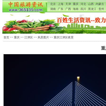
北京
|
上海
|
天津
|
重庆
|
河北
|
山西
|
内蒙古
|
湖南
|
广东
|
广西
|
海南
|
四川
|
黑龙江
|
贵州
|
首页
>>
重庆
>>
江津区
>>
风景图片
>> 重庆江津区夜景
重