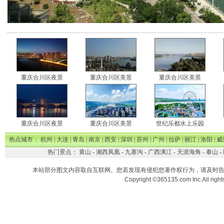
重庆合川区夜景
重庆合川区美景
重庆合川区美景
重庆合川区夜景
重庆合川区美景
世纪乐都水上乐园
热点城市：
杭州
|
大连
|
青岛
|
南京
|
西安
|
深圳
|
苏州
|
广州
|
拉萨
|
丽江
|
洛阳
|
威
热门景点：
黄山
-
湘西凤凰
-
九寨沟
-
广西漓江
-
天涯海角
-
泰山
-
本站部分图文内容取自互联网。您若发现有侵犯您著作权行为，请及时
Copyright ©365135.com Inc.All ri