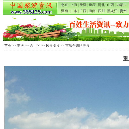
北京
|
上海
|
天津
|
重庆
|
河北
|
山西
|
内蒙古
|
湖南
|
广东
|
广西
|
海南
|
四川
|
黑龙江
|
贵州
|
首页
>>
重庆
>>
合川区
>>
风景图片
>> 重庆合川区美景
重