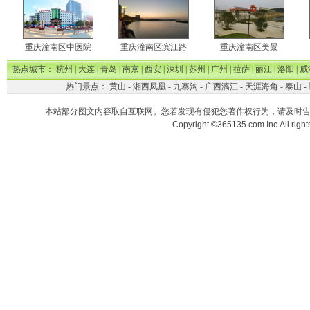
重庆潼南区中医院
重庆潼南区滨江路
重庆潼南区美景
热点城市：
杭州
|
大连
|
青岛
|
南京
|
西安
|
深圳
|
苏州
|
广州
|
拉萨
|
丽江
|
洛阳
|
威
热门景点：
黄山
-
湘西凤凰
-
九寨沟
-
广西漓江
-
天涯海角
-
泰山
-
本站部分图文内容取自互联网。您若发现有侵犯您著作权行为，请及时
Copyright ©365135.com Inc.All ri