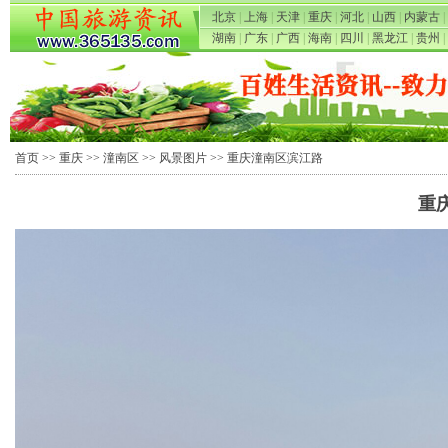
北京
|
上海
|
天津
|
重庆
|
河北
|
山西
|
内蒙古
|
湖南
|
广东
|
广西
|
海南
|
四川
|
黑龙江
|
贵州
|
首页
>>
重庆
>>
潼南区
>>
风景图片
>> 重庆潼南区滨江路
重