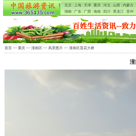
北京
|
上海
|
天津
|
重庆
|
河北
|
山西
|
内蒙古
|
湖南
|
广东
|
广西
|
海南
|
四川
|
黑龙江
|
贵州
|
首页
>>
重庆
>>
潼南区
>>
风景图片
>> 潼南区莲花大桥
潼