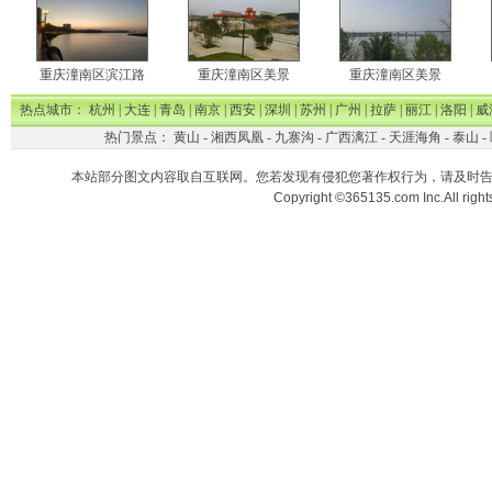
重庆潼南区滨江路
重庆潼南区美景
重庆潼南区美景
热点城市：
杭州
|
大连
|
青岛
|
南京
|
西安
|
深圳
|
苏州
|
广州
|
拉萨
|
丽江
|
洛阳
|
威
热门景点：
黄山
-
湘西凤凰
-
九寨沟
-
广西漓江
-
天涯海角
-
泰山
-
本站部分图文内容取自互联网。您若发现有侵犯您著作权行为，请及时
Copyright ©365135.com Inc.All ri