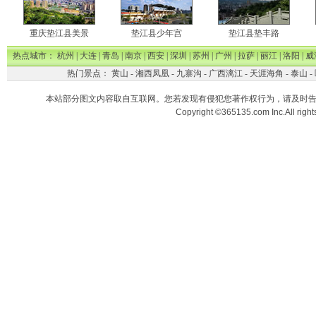
重庆垫江县美景
垫江县少年宫
垫江县垫丰路
热点城市：
杭州
|
大连
|
青岛
|
南京
|
西安
|
深圳
|
苏州
|
广州
|
拉萨
|
丽江
|
洛阳
|
威
热门景点：
黄山
-
湘西凤凰
-
九寨沟
-
广西漓江
-
天涯海角
-
泰山
-
本站部分图文内容取自互联网。您若发现有侵犯您著作权行为，请及时
Copyright ©365135.com Inc.All ri