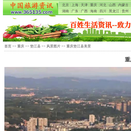
北京
|
上海
|
天津
|
重庆
|
河北
|
山西
|
内蒙古
|
湖南
|
广东
|
广西
|
海南
|
四川
|
黑龙江
|
贵州
|
首页
>>
重庆
>>
垫江县
>>
风景图片
>> 重庆垫江县美景
重