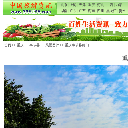
北京
|
上海
|
天津
|
重庆
|
河北
|
山西
|
内蒙古
|
湖南
|
广东
|
广西
|
海南
|
四川
|
黑龙江
|
贵州
|
首页
>>
重庆
>>
奉节县
>>
风景图片
>> 重庆奉节县夔门
重