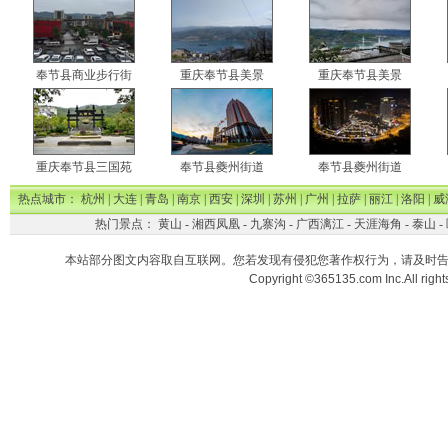
奉节县商业步行街
重庆奉节县美景
重庆奉节县美景
重庆奉节县三国苑
奉节县夔州街道
奉节县夔州街道
热点城市：
杭州
|
大连
|
青岛
|
南京
|
西安
|
深圳
|
苏州
|
广州
|
拉萨
|
丽江
|
洛阳
|
威
热门景点：
黄山
-
湘西凤凰
-
九寨沟
-
广西漓江
-
天涯海角
-
泰山
-
本站部分图文内容取自互联网。您若发现有侵犯您著作权行为，请及时
Copyright ©365135.com Inc.All ri