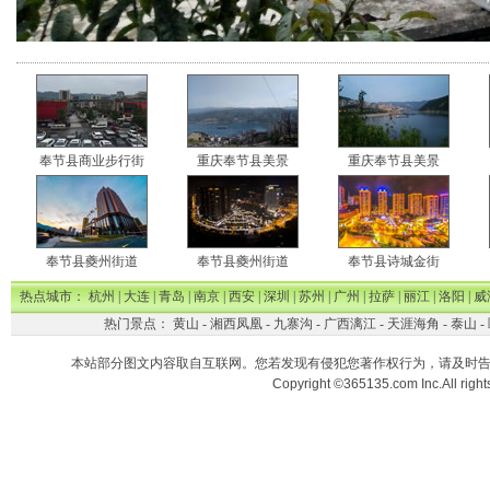
奉节县商业步行街
重庆奉节县美景
重庆奉节县美景
奉节县夔州街道
奉节县夔州街道
奉节县诗城金街
热点城市：
杭州
|
大连
|
青岛
|
南京
|
西安
|
深圳
|
苏州
|
广州
|
拉萨
|
丽江
|
洛阳
|
威
热门景点：
黄山
-
湘西凤凰
-
九寨沟
-
广西漓江
-
天涯海角
-
泰山
-
本站部分图文内容取自互联网。您若发现有侵犯您著作权行为，请及时
Copyright ©365135.com Inc.All ri