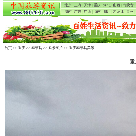
北京
|
上海
|
天津
|
重庆
|
河北
|
山西
|
内蒙古
|
湖南
|
广东
|
广西
|
海南
|
四川
|
黑龙江
|
贵州
|
首页
>>
重庆
>>
奉节县
>>
风景图片
>> 重庆奉节县美景
重