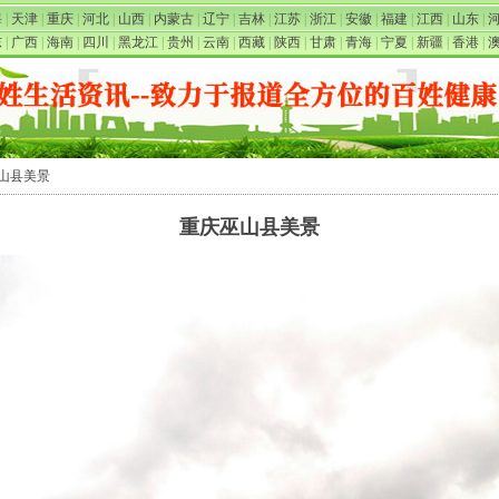
海
|
天津
|
重庆
|
河北
|
山西
|
内蒙古
|
辽宁
|
吉林
|
江苏
|
浙江
|
安徽
|
福建
|
江西
|
山东
|
东
|
广西
|
海南
|
四川
|
黑龙江
|
贵州
|
云南
|
西藏
|
陕西
|
甘肃
|
青海
|
宁夏
|
新疆
|
香港
|
巫山县美景
重庆巫山县美景