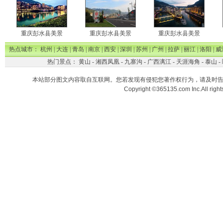
重庆彭水县美景
重庆彭水县美景
重庆彭水县美景
热点城市：
杭州
|
大连
|
青岛
|
南京
|
西安
|
深圳
|
苏州
|
广州
|
拉萨
|
丽江
|
洛阳
|
威
热门景点：
黄山
-
湘西凤凰
-
九寨沟
-
广西漓江
-
天涯海角
-
泰山
-
本站部分图文内容取自互联网。您若发现有侵犯您著作权行为，请及时
Copyright ©365135.com Inc.All ri