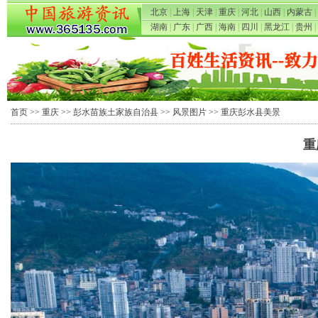
北京
|
上海
|
天津
|
重庆
|
河北
|
山西
|
内蒙古
|
湖南
|
广东
|
广西
|
海南
|
四川
|
黑龙江
|
贵州
|
首页
>>
重庆
>>
彭水苗族土家族自治县
>>
风景图片
>> 重庆彭水县美景
重