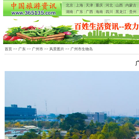
北京
|
上海
|
天津
|
重庆
|
河北
|
山西
|
内蒙古
|
湖南
|
广东
|
广西
|
海南
|
四川
|
黑龙江
|
贵州
|
首页
>>
广东
>>
广州市
>>
风景图片
>> 广州市生物岛