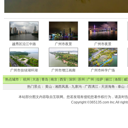
越秀区沿江中路
广州市夜景
广州市夜景
广州市挂绿湖环湖
广州市增江画廊
广州市科学广场
热点城市：
杭州
|
大连
|
青岛
|
南京
|
西安
|
深圳
|
苏州
|
广州
|
拉萨
|
丽江
|
洛阳
|
威
热门景点：
黄山
-
湘西凤凰
-
九寨沟
-
广西漓江
-
天涯海角
-
泰山
-
本站部分图文内容取自互联网。您若发现有侵犯您著作权行为，请及时
Copyright ©365135.com Inc.All ri