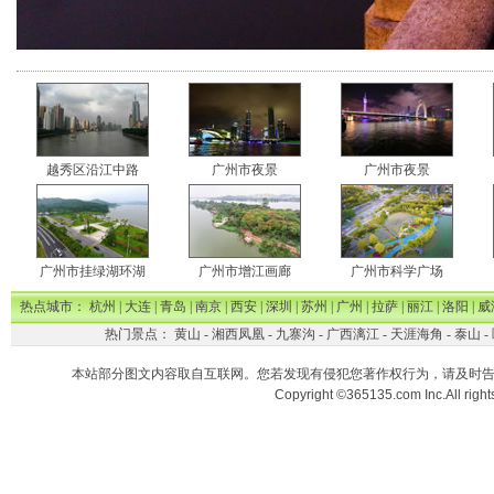
越秀区沿江中路
广州市夜景
广州市夜景
广州市挂绿湖环湖
广州市增江画廊
广州市科学广场
热点城市：
杭州
|
大连
|
青岛
|
南京
|
西安
|
深圳
|
苏州
|
广州
|
拉萨
|
丽江
|
洛阳
|
威
热门景点：
黄山
-
湘西凤凰
-
九寨沟
-
广西漓江
-
天涯海角
-
泰山
-
本站部分图文内容取自互联网。您若发现有侵犯您著作权行为，请及时
Copyright ©365135.com Inc.All ri