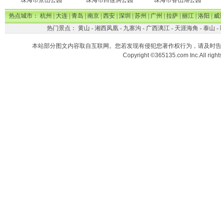
珠海市景山公园
珠海市白莲洞公园
珠海市香山湖公园
热点城市：
杭州
|
大连
|
青岛
|
南京
|
西安
|
深圳
|
苏州
|
广州
|
拉萨
|
丽江
|
洛阳
|
威
热门景点：
黄山
-
湘西凤凰
-
九寨沟
-
广西漓江
-
天涯海角
-
泰山
-
本站部分图文内容取自互联网。您若发现有侵犯您著作权行为，请及时
Copyright ©365135.com Inc.All ri