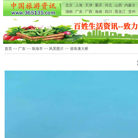
北京
|
上海
|
天津
|
重庆
|
河北
|
山西
|
内蒙古
|
湖南
|
广东
|
广西
|
海南
|
四川
|
黑龙江
|
贵州
|
首页
>>
广东
>>
珠海市
>>
风景图片
>> 港珠澳大桥