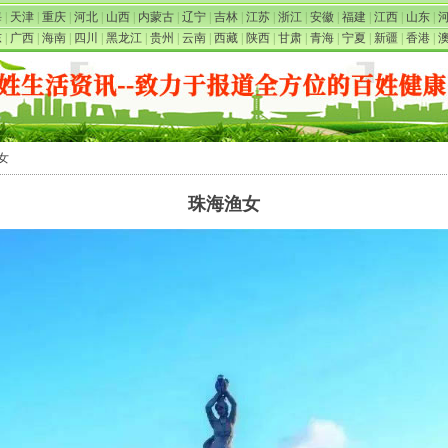
海
|
天津
|
重庆
|
河北
|
山西
|
内蒙古
|
辽宁
|
吉林
|
江苏
|
浙江
|
安徽
|
福建
|
江西
|
山东
|
东
|
广西
|
海南
|
四川
|
黑龙江
|
贵州
|
云南
|
西藏
|
陕西
|
甘肃
|
青海
|
宁夏
|
新疆
|
香港
|
女
珠海渔女