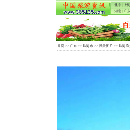
北京
|
上
湖南
|
广
首页
>>
广东
>>
珠海市
>>
风景图片
>> 珠海渔