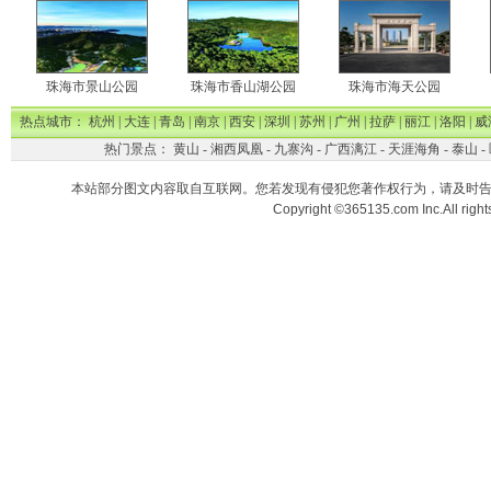
珠海市景山公园
珠海市香山湖公园
珠海市海天公园
热点城市：
杭州
|
大连
|
青岛
|
南京
|
西安
|
深圳
|
苏州
|
广州
|
拉萨
|
丽江
|
洛阳
|
威
热门景点：
黄山
-
湘西凤凰
-
九寨沟
-
广西漓江
-
天涯海角
-
泰山
-
本站部分图文内容取自互联网。您若发现有侵犯您著作权行为，请及时
Copyright ©365135.com Inc.All ri