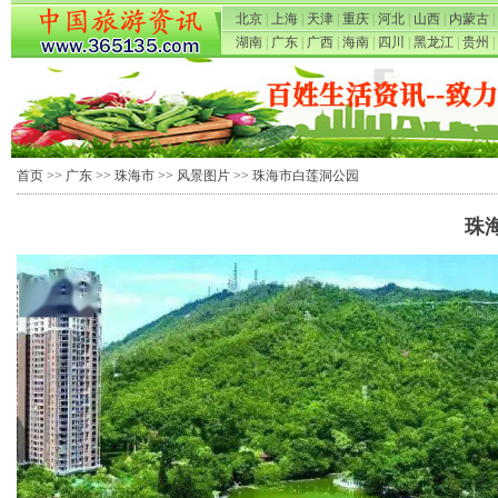
北京
|
上海
|
天津
|
重庆
|
河北
|
山西
|
内蒙古
|
湖南
|
广东
|
广西
|
海南
|
四川
|
黑龙江
|
贵州
|
首页
>>
广东
>>
珠海市
>>
风景图片
>> 珠海市白莲洞公园
珠