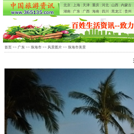
北京
|
上海
|
天津
|
重庆
|
河北
|
山西
|
内蒙古
|
湖南
|
广东
|
广西
|
海南
|
四川
|
黑龙江
|
贵州
|
首页
>>
广东
>>
珠海市
>>
风景图片
>> 珠海市美景