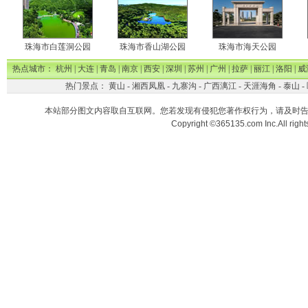
珠海市白莲洞公园
珠海市香山湖公园
珠海市海天公园
热点城市：
杭州
|
大连
|
青岛
|
南京
|
西安
|
深圳
|
苏州
|
广州
|
拉萨
|
丽江
|
洛阳
|
威
热门景点：
黄山
-
湘西凤凰
-
九寨沟
-
广西漓江
-
天涯海角
-
泰山
-
本站部分图文内容取自互联网。您若发现有侵犯您著作权行为，请及时
Copyright ©365135.com Inc.All ri