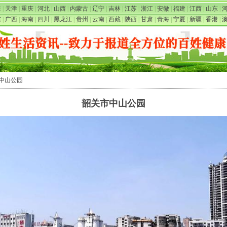
海
|
天津
|
重庆
|
河北
|
山西
|
内蒙古
|
辽宁
|
吉林
|
江苏
|
浙江
|
安徽
|
福建
|
江西
|
山东
|
东
|
广西
|
海南
|
四川
|
黑龙江
|
贵州
|
云南
|
西藏
|
陕西
|
甘肃
|
青海
|
宁夏
|
新疆
|
香港
|
市中山公园
韶关市中山公园