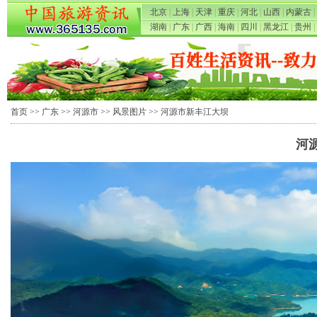
北京
|
上海
|
天津
|
重庆
|
河北
|
山西
|
内蒙古
|
湖南
|
广东
|
广西
|
海南
|
四川
|
黑龙江
|
贵州
|
首页
>>
广东
>>
河源市
>>
风景图片
>> 河源市新丰江大坝
河