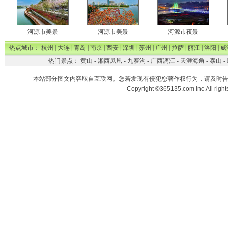
河源市美景
河源市美景
河源市夜景
热点城市：
杭州
|
大连
|
青岛
|
南京
|
西安
|
深圳
|
苏州
|
广州
|
拉萨
|
丽江
|
洛阳
|
威
热门景点：
黄山
-
湘西凤凰
-
九寨沟
-
广西漓江
-
天涯海角
-
泰山
-
本站部分图文内容取自互联网。您若发现有侵犯您著作权行为，请及时
Copyright ©365135.com Inc.All ri