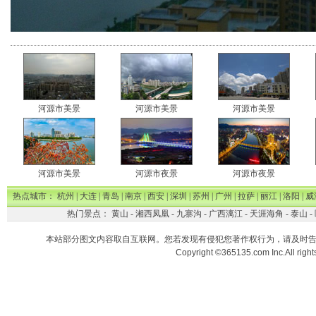
河源市美景
河源市美景
河源市美景
河源市美景
河源市夜景
河源市夜景
热点城市：
杭州
|
大连
|
青岛
|
南京
|
西安
|
深圳
|
苏州
|
广州
|
拉萨
|
丽江
|
洛阳
|
威
热门景点：
黄山
-
湘西凤凰
-
九寨沟
-
广西漓江
-
天涯海角
-
泰山
-
本站部分图文内容取自互联网。您若发现有侵犯您著作权行为，请及时
Copyright ©365135.com Inc.All ri