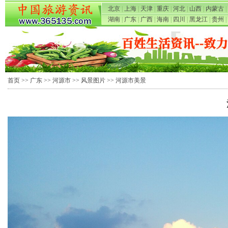
北京
|
上海
|
天津
|
重庆
|
河北
|
山西
|
内蒙古
|
湖南
|
广东
|
广西
|
海南
|
四川
|
黑龙江
|
贵州
|
首页
>>
广东
>>
河源市
>>
风景图片
>> 河源市美景