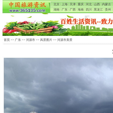
北京
|
上海
|
天津
|
重庆
|
河北
|
山西
|
内蒙古
|
湖南
|
广东
|
广西
|
海南
|
四川
|
黑龙江
|
贵州
|
首页
>>
广东
>>
河源市
>>
风景图片
>> 河源市美景