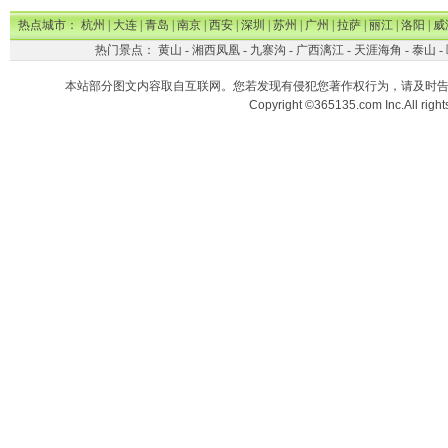
热点城市：
杭州
|
大连
|
青岛
|
南京
|
西安
|
深圳
|
苏州
|
广州
|
拉萨
|
丽江
|
洛阳
|
威
热门景点：
黄山
-
湘西凤凰
-
九寨沟
-
广西漓江
-
天涯海角
-
泰山
-
本站部分图文内容取自互联网。您若发现有侵犯您著作权行为，请及时
Copyright ©365135.com Inc.All ri