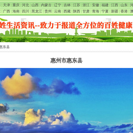
海
|
天津
|
重庆
|
河北
|
山西
|
内蒙古
|
辽宁
|
吉林
|
江苏
|
浙江
|
安徽
|
福建
|
江西
|
山东
|
东
|
广西
|
海南
|
四川
|
黑龙江
|
贵州
|
云南
|
西藏
|
陕西
|
甘肃
|
青海
|
宁夏
|
新疆
|
香港
|
市惠东县
惠州市惠东县