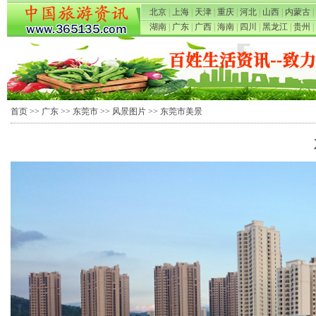
北京
|
上海
|
天津
|
重庆
|
河北
|
山西
|
内蒙古
|
湖南
|
广东
|
广西
|
海南
|
四川
|
黑龙江
|
贵州
|
首页
>>
广东
>>
东莞市
>>
风景图片
>> 东莞市美景