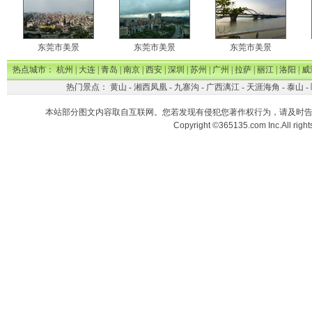
东莞市美景
东莞市美景
东莞市美景
热点城市：
杭州
|
大连
|
青岛
|
南京
|
西安
|
深圳
|
苏州
|
广州
|
拉萨
|
丽江
|
洛阳
|
威
热门景点：
黄山
-
湘西凤凰
-
九寨沟
-
广西漓江
-
天涯海角
-
泰山
-
本站部分图文内容取自互联网。您若发现有侵犯您著作权行为，请及时
Copyright ©365135.com Inc.All ri