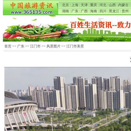
北京
|
上海
|
天津
|
重庆
|
河北
|
山西
|
内蒙古
|
湖南
|
广东
|
广西
|
海南
|
四川
|
黑龙江
|
贵州
|
首页
>>
广东
>>
江门市
>>
风景图片
>> 江门市美景