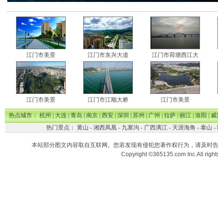
江门市美景
江门市东兴大道
江门市荷塘西江大
江门市美景
江门市江顺大桥
江门市美景
热点城市：
杭州
|
大连
|
青岛
|
南京
|
西安
|
深圳
|
苏州
|
广州
|
拉萨
|
丽江
|
洛阳
|
威
热门景点：
黄山
-
湘西凤凰
-
九寨沟
-
广西漓江
-
天涯海角
-
泰山
-
本站部分图文内容取自互联网。您若发现有侵犯您著作权行为，请及时
Copyright ©365135.com Inc.All ri