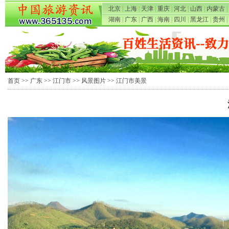
北京
|
上海
|
天津
|
重庆
|
河北
|
山西
|
内蒙古
|
湖南
|
广东
|
广西
|
海南
|
四川
|
黑龙江
|
贵州
|
首页
>>
广东
>>
江门市
>>
风景图片
>> 江门市美景