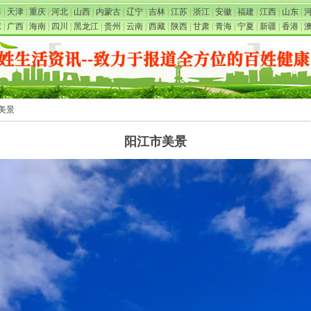
海
|
天津
|
重庆
|
河北
|
山西
|
内蒙古
|
辽宁
|
吉林
|
江苏
|
浙江
|
安徽
|
福建
|
江西
|
山东
|
东
|
广西
|
海南
|
四川
|
黑龙江
|
贵州
|
云南
|
西藏
|
陕西
|
甘肃
|
青海
|
宁夏
|
新疆
|
香港
|
市美景
阳江市美景