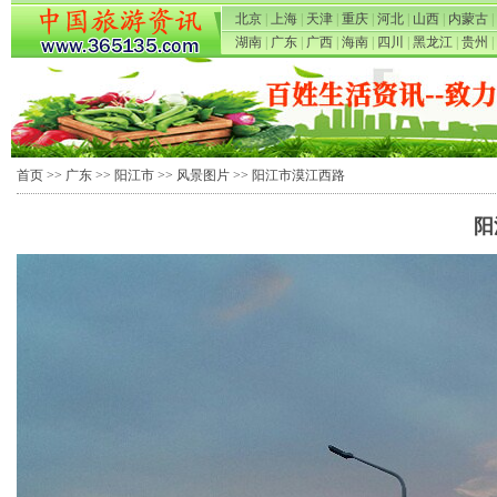
北京
|
上海
|
天津
|
重庆
|
河北
|
山西
|
内蒙古
|
湖南
|
广东
|
广西
|
海南
|
四川
|
黑龙江
|
贵州
|
首页
>>
广东
>>
阳江市
>>
风景图片
>> 阳江市漠江西路
阳