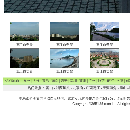
阳江市美景
阳江市美景
阳江市美景
阳江市美景
阳江市美景
阳江市美景
热点城市：
杭州
|
大连
|
青岛
|
南京
|
西安
|
深圳
|
苏州
|
广州
|
拉萨
|
丽江
|
洛阳
|
威
热门景点：
黄山
-
湘西凤凰
-
九寨沟
-
广西漓江
-
天涯海角
-
泰山
-
本站部分图文内容取自互联网。您若发现有侵犯您著作权行为，请及时
Copyright ©365135.com Inc.All ri